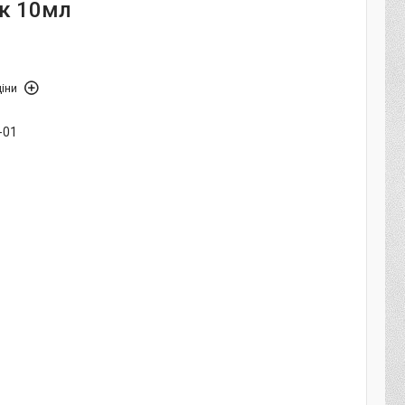
ик 10мл
іни
-01