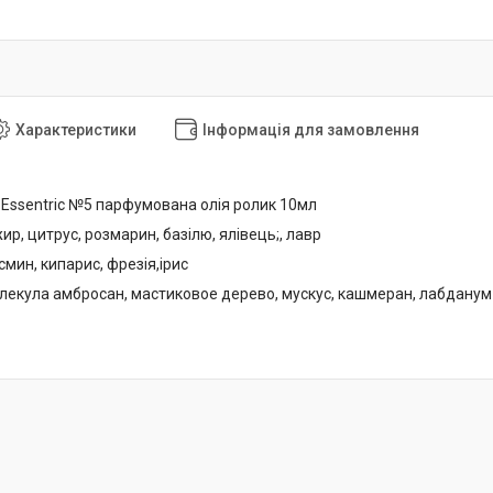
Характеристики
Інформація для замовлення
d Essentric №5 парфумована олія ролик 10мл
жир, цитрус, розмарин, базілю, ялівець;, лавр
смин, кипарис, фрезія,ірис
молекула амбросан, мастиковое дерево, мускус, кашмеран, лабданум