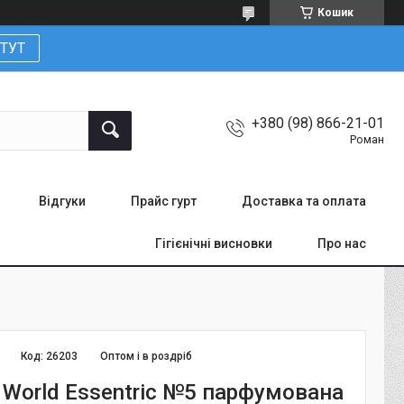
Кошик
ТУТ
+380 (98) 866-21-01
Роман
Відгуки
Прайс гурт
Доставка та оплата
Гігієнічні висновки
Про нас
Код:
26203
Оптом і в роздріб
 World Essentric №5 парфумована