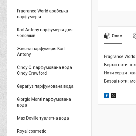
Fragrance World арабська
парфумерія
Karl Antony парфумерія для
чоловіків
Опис
Жіноча парфумерія Karl
Antony
Fragrance Worl
Верхні ноти : ін
Cindy C. парфумована вода
Ноти серця : жа
Cindy Crawford
Базові ноти : 
Geparlys парфумована вода
Giorgio Monti парфумована
вода
Max Deville туалетна вода
Royal cosmetic