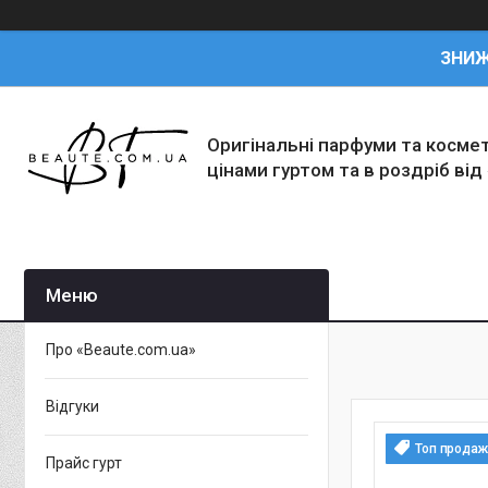
ЗНИ
Оригінальні парфуми та косме
цінами гуртом та в роздріб від
Про «Beaute.com.ua»
Відгуки
Топ продаж
Прайс гурт