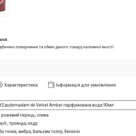
едбачено повернення та обмін даного товару належної якості
Характеристики
Інформація для замовлення
ld Eaudemadam de Velvet Amber парфумована вода 90мл
: рожевий перець, слива
улі , троянда, кедр
оби тонка, амбра, бальзам толлу, бензоїн