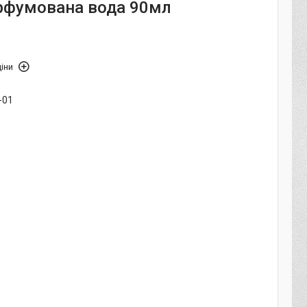
рфумована вода 90мл
іни
-01