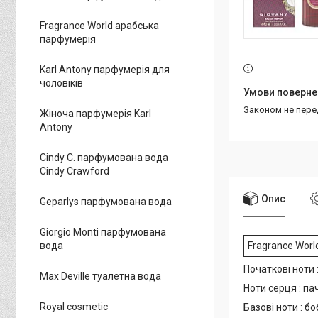
Fragrance World арабська
парфумерія
Karl Antony парфумерія для
чоловіків
Законом не пер
Жіноча парфумерія Karl
Antony
Cindy C. парфумована вода
Cindy Crawford
Опис
Geparlys парфумована вода
Giorgio Monti парфумована
Fragrance Wor
вода
Початкові ноти 
Max Deville туалетна вода
Ноти серця : пач
Royal cosmetic
Базові ноти : б