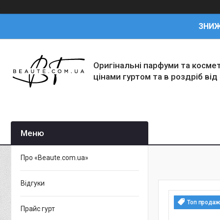
ЗНИ
Оригінальні парфуми та косме
цінами гуртом та в роздріб від
Про «Beaute.com.ua»
Відгуки
Топ продаж
Прайс гурт