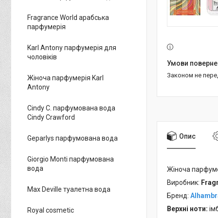
Fragrance World арабська
парфумерія
Karl Antony парфумерія для
чоловіків
Законом не пер
Жіноча парфумерія Karl
Antony
Cindy C. парфумована вода
Cindy Crawford
Опис
Geparlys парфумована вода
Giorgio Monti парфумована
вода
Жіноча парфум
Виробник:
Frag
Max Deville туалетна вода
Бренд:
Alhambr
Верхні ноти:
ім
Royal cosmetic