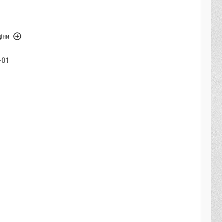
іни
-01