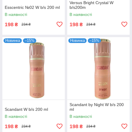
Versus Bright Crystal W
Esscentric №02 W b/s 200 ml
b/s200m
В наявності
В наявності
198
198
₴
₴
234 ₴
234 ₴
Новинка
–15%
Новинка
–15%
Scandant by Night W b/s 200
Scandant W b/s 200 ml
ml
В наявності
В наявності
198
198
₴
₴
234 ₴
234 ₴