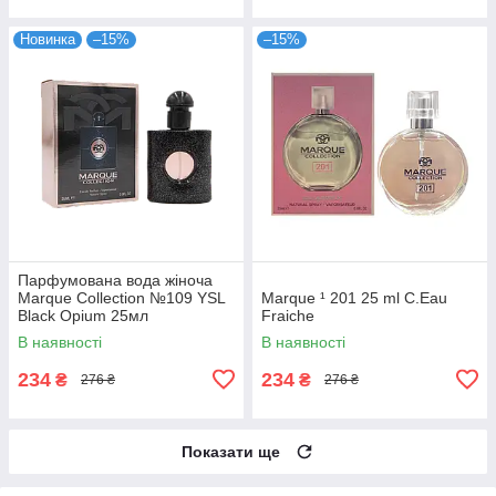
Новинка
–15%
–15%
Парфумована вода жіноча
Marque Collection №109 YSL
Marque ¹ 201 25 ml C.Eau
Black Opium 25мл
Fraiche
В наявності
В наявності
234
234
₴
₴
276 ₴
276 ₴
Показати ще