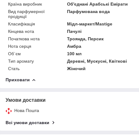
Країна виробник
Об'єднані Арабські Емірати
Вид парфумерної
Парфумована вода
продукції
Класифікація
Мідл-маркет/Mastige
Кінцева нота
Пачулі
Початкова нота
Троянда, Персик
Нота серця
Амбра
Об`єм
100 мл
Тип аромату
Деревні, Мускусні, Квіткові
Стать
Жіночий
Приховати
Умови доставки
Нова Пошта
Всі умови доставки