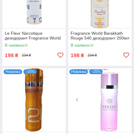
Le Fleur Narcotique
Fragrance World Barakkath
дезодорант Fragrance World
Rouge 540 дезодорант 200мл
В наявності
В наявності
198
198
₴
₴
234 ₴
234 ₴
Новинка
–15%
Новинка
–15%