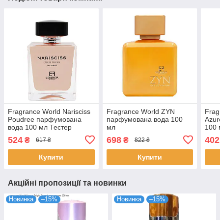
Fragrance World Narisciss
Fragrance World ZYN
Frag
Poudree парфумована
парфумована вода 100
Azur
вода 100 мл Тестер
мл
100 
524
698
402
₴
₴
617 ₴
822 ₴
Купити
Купити
Акційні пропозиції та новинки
Новинка
–15%
Новинка
–15%