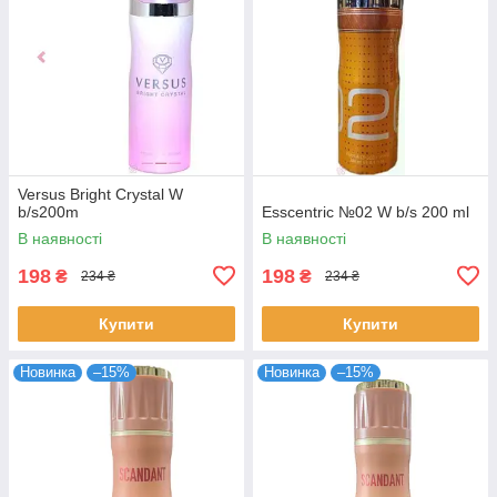
Versus Bright Crystal W
b/s200m
Esscentric №02 W b/s 200 ml
В наявності
В наявності
198
198
₴
₴
234 ₴
234 ₴
Купити
Купити
Новинка
–15%
Новинка
–15%