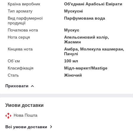
Країна виробник
Об'єднані Арабські Емірати
Тип аромату
Мускусні
Вид парфумерної
Парфумована вода
продукції
Початкова нота
Мускус
Нота серця
Апельсиновий колір,
Жасмин
Кінцева нота
Амбра, Молекула кашмеран,
Пачулі
Об`єм
100 мл
Класифікація
Мідл-маркет/Mastige
Стать
Жіночий
Приховати
Умови доставки
Нова Пошта
Всі умови доставки