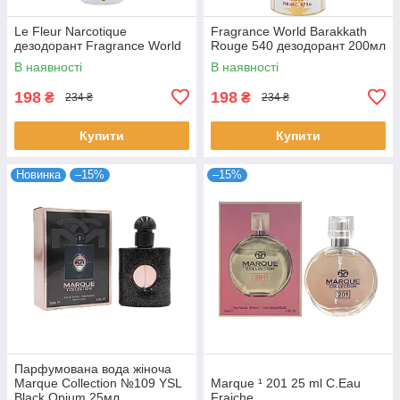
Le Fleur Narcotique
Fragrance World Barakkath
дезодорант Fragrance World
Rouge 540 дезодорант 200мл
В наявності
В наявності
198
198
₴
₴
234 ₴
234 ₴
Купити
Купити
Новинка
–15%
–15%
Парфумована вода жіноча
Marque Collection №109 YSL
Marque ¹ 201 25 ml C.Eau
Black Opium 25мл
Fraiche