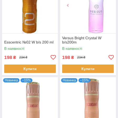
Versus Bright Crystal W
Esscentric №02 W b/s 200 ml
b/s200m
В наявності
В наявності
198
198
₴
₴
234 ₴
234 ₴
Купити
Купити
Новинка
–15%
Новинка
–15%