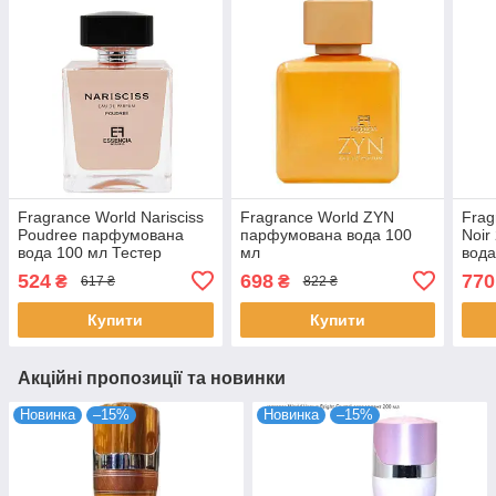
Fragrance World Narisciss
Fragrance World ZYN
Frag
Poudree парфумована
парфумована вода 100
Noir
вода 100 мл Тестер
мл
вода
524
698
770
₴
₴
617 ₴
822 ₴
Купити
Купити
Акційні пропозиції та новинки
Новинка
–15%
Новинка
–15%