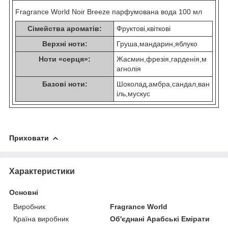
Fragrance World Noir Breeze парфумована вода 100 мл
Сімейства ароматів:
Фруктові,квіткові
Верхні ноти:
Груша,мандарин,яблуко
Ноти «серця»:
Жасмин,фрезія,гарденія,м
агнолія
Базові ноти:
Шоколад,амбра,сандал,ван
іль,мускус
Приховати
Характеристики
Основні
Виробник
Fragrance World
Країна виробник
Об'єднані Арабські Емірати