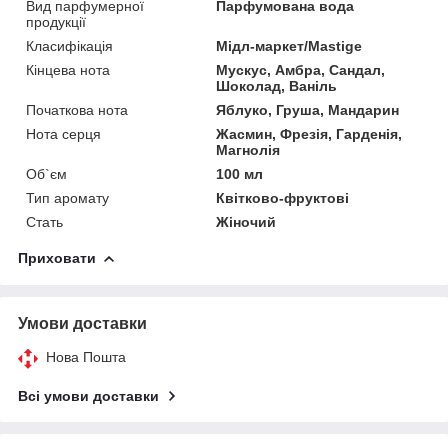
Вид парфумерної
Парфумована вода
продукції
Класифікація
Мідл-маркет/Mastige
Кінцева нота
Мускус, Амбра, Сандал,
Шоколад, Ваніль
Початкова нота
Яблуко, Груша, Мандарин
Нота серця
Жасмин, Фрезія, Гарденія,
Магнолія
Об`єм
100 мл
Тип аромату
Квітково-фруктові
Стать
Жіночий
Приховати
Умови доставки
Нова Пошта
Всі умови доставки