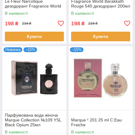
Le Fleur Narcotique
Fragrance World Barakkath
дезодорант Fragrance World
Rouge 540 дезодорант 200мл
В наявності
В наявності
198
198
₴
₴
234 ₴
234 ₴
Купити
Купити
Новинка
–15%
–15%
Парфумована вода жіноча
Marque Collection №109 YSL
Marque ¹ 201 25 ml C.Eau
Black Opium 25мл
Fraiche
В наявності
В наявності