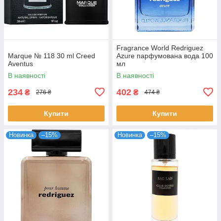
Fragrance World Redriguez
Marque № 118 30 ml Creed
Azure парфумована вода 100
Aventus
мл
В наявності
В наявності
234
402
₴
₴
276 ₴
474 ₴
Купити
Купити
Новинка
–15%
Новинка
–15%