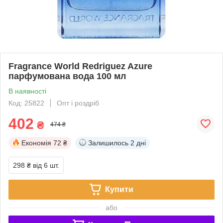
Fragrance World Redriguez Azure
парфумована вода 100 мл
В наявності
Код: 25822
Опт і роздріб
402
₴
474 ₴
Економія
72 ₴
Залишилось
2 дні
298 ₴
від 6 шт.
Купити
або