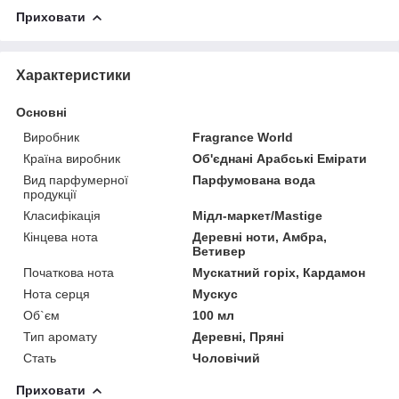
Приховати
Характеристики
Основні
Виробник
Fragrance World
Країна виробник
Об'єднані Арабські Емірати
Вид парфумерної
Парфумована вода
продукції
Класифікація
Мідл-маркет/Mastige
Кінцева нота
Деревні ноти, Амбра,
Ветивер
Початкова нота
Мускатний горіх, Кардамон
Нота серця
Мускус
Об`єм
100 мл
Тип аромату
Деревні, Пряні
Стать
Чоловічий
Приховати