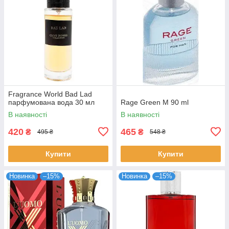
Fragrance World Bad Lad
парфумована вода 30 мл
Rage Green M 90 ml
В наявності
В наявності
420
465
₴
₴
495 ₴
548 ₴
Купити
Купити
Новинка
–15%
Новинка
–15%