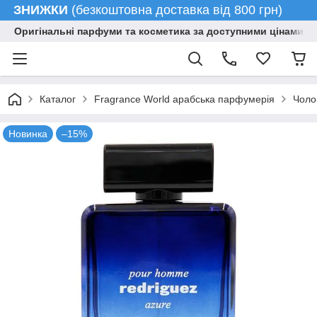
ЗНИЖКИ
(безкоштовна доставка від 800 грн)
Оригінальні парфуми та косметика за доступними цінами гу
Каталог
Fragrance World арабська парфумерія
Чоло
Новинка
–15%