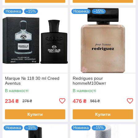
Новинка
–15%
Новинка
–15%
Marque № 118 30 ml Creed
Redrigues pour
Aventus
hommeM100мят
В наявності
В наявності
234
476
₴
₴
276 ₴
561 ₴
Купити
Купити
Новинка
–15%
Новинка
–15%