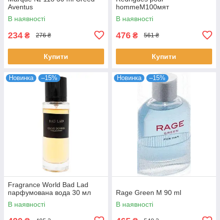
Aventus
hommeM100мят
В наявності
В наявності
234
476
₴
₴
276 ₴
561 ₴
Купити
Купити
Новинка
–15%
Новинка
–15%
Fragrance World Bad Lad
парфумована вода 30 мл
Rage Green M 90 ml
В наявності
В наявності