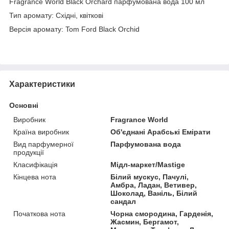
Fragrance World Black Orchard парфумована вода 100 мл
Тип аромату: Східні, квіткові
Версія аромату: Tom Ford Black Orchid
Характеристики
Основні
Виробник
Fragrance World
Країна виробник
Об'єднані Арабські Емірати
Вид парфумерної
Парфумована вода
продукції
Класифікація
Мідл-маркет/Mastige
Кінцева нота
Білий мускус, Пачулі,
Амбра, Ладан, Ветивер,
Шоколад, Ваніль, Білий
сандал
Початкова нота
Чорна смородина, Гарденія,
Жасмин, Бергамот,