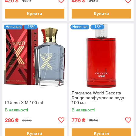
420
465
₴
₴
495 ₴
548 ₴
Купити
Купити
Новинка
–15%
Новинка
–15%
Fragrance World Decosta
Rouge парфумована вода
L'Uomo X M 100 ml
100 мл
В наявності
В наявності
286
770
₴
₴
337 ₴
907 ₴
Купити
Купити