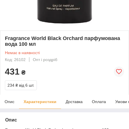
Fragrance World Black Orchard парфумована
вода 100 мл
Немає в наявності
Код: 26102
Опт і роздріб
431
₴
234 ₴
від 6 шт.
Опис
Характеристики
Доставка
Оплата
Умови 
Опис