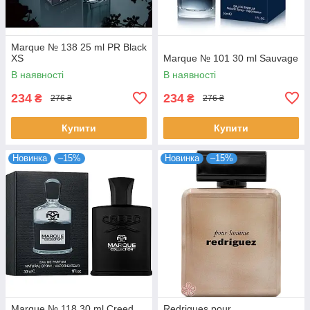
Marque № 138 25 ml PR Black
XS
Marque № 101 30 ml Sauvage
В наявності
В наявності
234
234
₴
₴
276 ₴
276 ₴
Купити
Купити
Новинка
–15%
Новинка
–15%
Marque № 118 30 ml Creed
Redrigues pour