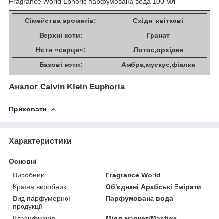
Fragrance World Ephoric парфумована вода 100 мл
Сімейства ароматів:
Східні квіткові
Верхні ноти:
Гранат
Ноти «серця»:
Лотос,орхідея
Базові ноти:
Амбра,мускус,фіалка
Аналог Calvin Klein Euphoria
Приховати
Характеристики
Основні
Виробник
Fragrance World
Країна виробник
Об'єднані Арабські Емірати
Вид парфумерної
Парфумована вода
продукції
Класифікація
Мідл-маркет/Mastige