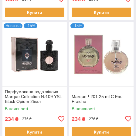
Купити
Купити
Новинка
–15%
–15%
Парфумована вода жіноча
Marque Collection №109 YSL
Marque ¹ 201 25 ml C.Eau
Black Opium 25мл
Fraiche
В наявності
В наявності
234
234
₴
₴
276 ₴
276 ₴
Купити
Купити