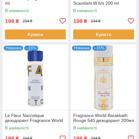
ml
Scandant W b/s 200 ml
В наявності
В наявності
198
198
₴
₴
234 ₴
234 ₴
Купити
Купити
Новинка
–15%
Новинка
–15%
Le Fleur Narcotique
Fragrance World Barakkath
дезодорант Fragrance World
Rouge 540 дезодорант 200мл
В наявності
В наявності
198
198
₴
₴
234 ₴
234 ₴