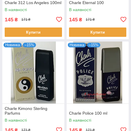
Charle 312 Los Angeles 100ml
Charle Eternal 100
В наявності
В наявності
145
145
₴
₴
171 ₴
171 ₴
Купити
Купити
Новинка
–15%
Новинка
–15%
Charle Kimono Sterling
Parfums
Charle Police 100 ml
В наявності
В наявності
145
145
₴
₴
171 ₴
171 ₴