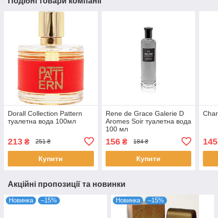
Подібні товари компанії
Dorall Collection Pattern
Rene de Grace Galerie D
Char
туалетна вода 100мл
Aromes Soir туалетна вода
100 мл
213
156
145
₴
₴
251 ₴
184 ₴
Купити
Купити
Акційні пропозиції та новинки
Новинка
–15%
Новинка
–15%