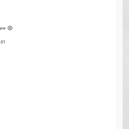
іни
-01