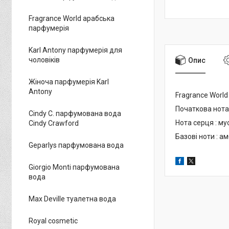
Fragrance World арабська
парфумерія
Karl Antony парфумерія для
чоловіків
Опис
Жіноча парфумерія Karl
Antony
Fragrance World
Початкова нота
Cindy C. парфумована вода
Нота серця : му
Cindy Crawford
Базові ноти : ам
Geparlys парфумована вода
Giorgio Monti парфумована
вода
Max Deville туалетна вода
Royal cosmetic