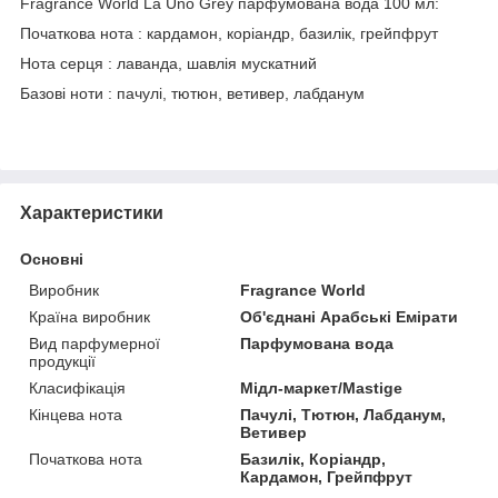
Fragrance World La Uno Grey парфумована вода 100 мл:
Початкова нота : кардамон, коріандр, базилік, грейпфрут
Нота серця : лаванда, шавлія мускатний
Базові ноти : пачулі, тютюн, ветивер, лабданум
Характеристики
Основні
Виробник
Fragrance World
Країна виробник
Об'єднані Арабські Емірати
Вид парфумерної
Парфумована вода
продукції
Класифікація
Мідл-маркет/Mastige
Кінцева нота
Пачулі, Тютюн, Лабданум,
Ветивер
Початкова нота
Базилік, Коріандр,
Кардамон, Грейпфрут