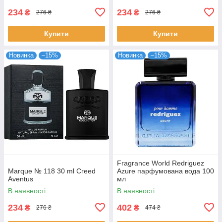
234
234
₴
₴
276 ₴
276 ₴
Купити
Купити
Новинка
–15%
Новинка
–15%
Fragrance World Redriguez
Marque № 118 30 ml Creed
Azure парфумована вода 100
Aventus
мл
В наявності
В наявності
234
402
₴
₴
276 ₴
474 ₴