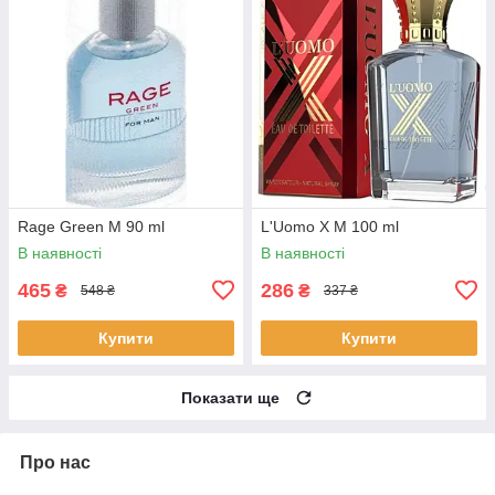
Rage Green M 90 ml
L'Uomo X M 100 ml
В наявності
В наявності
465
286
₴
₴
548 ₴
337 ₴
Купити
Купити
Показати ще
Про нас