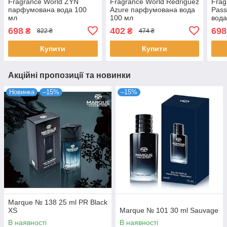
Fragrance World ZYN
Fragrance World Redriguez
Frag
парфумована вода 100
Azure парфумована вода
Pass
мл
100 мл
вода
698
402
698
₴
₴
822 ₴
474 ₴
Купити
Купити
Акційні пропозиції та новинки
Новинка
–15%
–15%
Marque № 138 25 ml PR Black
XS
Marque № 101 30 ml Sauvage
В наявності
В наявності