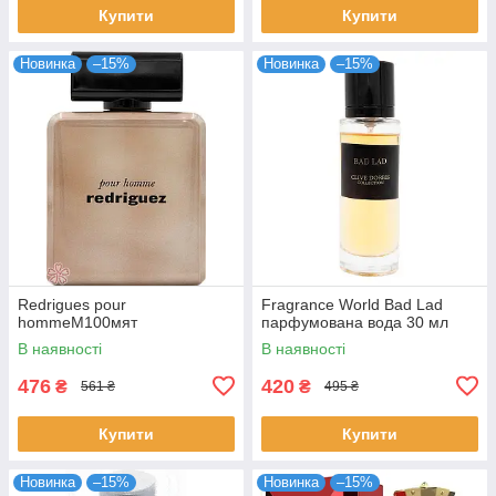
Купити
Купити
Новинка
–15%
Новинка
–15%
Redrigues pour
Fragrance World Bad Lad
hommeM100мят
парфумована вода 30 мл
В наявності
В наявності
476
420
₴
₴
561 ₴
495 ₴
Купити
Купити
Новинка
–15%
Новинка
–15%