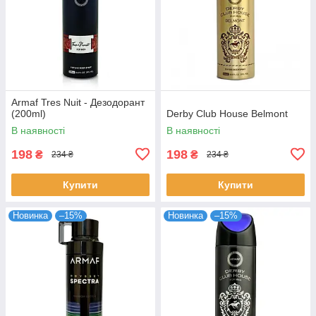
Armaf Tres Nuit - Дезодорант
(200ml)
Derby Club House Belmont
В наявності
В наявності
198
198
₴
₴
234 ₴
234 ₴
Купити
Купити
Новинка
–15%
Новинка
–15%