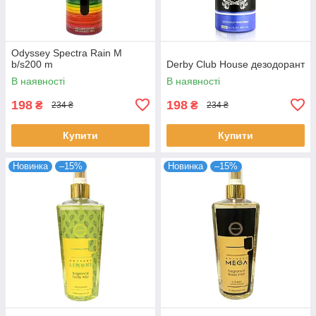
Odyssey Spectra Rain M
b/s200 m
Derby Club House дезодорант
В наявності
В наявності
198
198
₴
₴
234 ₴
234 ₴
Купити
Купити
Новинка
–15%
Новинка
–15%