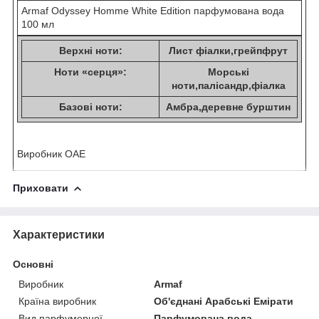
Armaf Odyssey Homme White Edition парфумована вода
100 мл
Верхні ноти:
Лист фіалки,грейпфрут
Ноти «серця»:
Морські
ноти,палісандр,фіалка
Базові ноти:
Амбра,деревне бурштин
Виробник ОАЕ
Приховати
Характеристики
Основні
Виробник
Armaf
Країна виробник
Об'єднані Арабські Емірати
Вид парфумерної
Парфумована вода