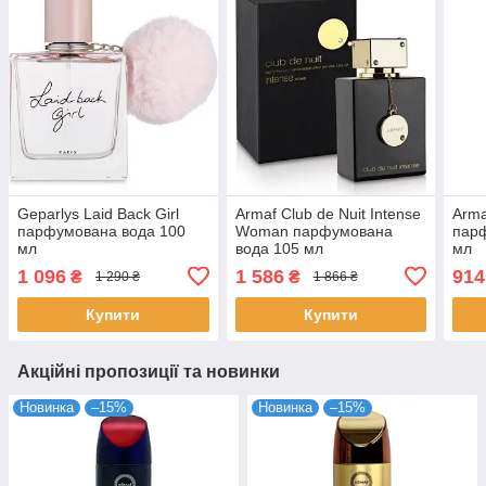
Geparlys Laid Back Girl
Armaf Club de Nuit Intense
Arma
парфумована вода 100
Woman парфумована
пар
мл
вода 105 мл
мл
1 096
1 586
914
₴
₴
1 290 ₴
1 866 ₴
Купити
Купити
Акційні пропозиції та новинки
Новинка
–15%
Новинка
–15%