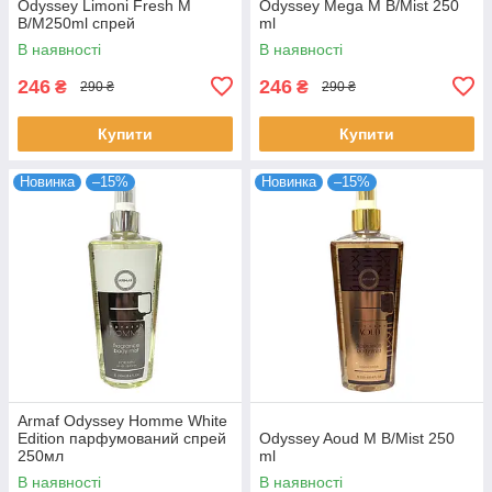
Odyssey Limoni Fresh M
Odyssey Mega M B/Mist 250
B/M250ml спрей
ml
В наявності
В наявності
246
246
₴
₴
290 ₴
290 ₴
Купити
Купити
Новинка
–15%
Новинка
–15%
Armaf Odyssey Homme White
Edition парфумований спрей
Odyssey Aoud M B/Mist 250
250мл
ml
В наявності
В наявності