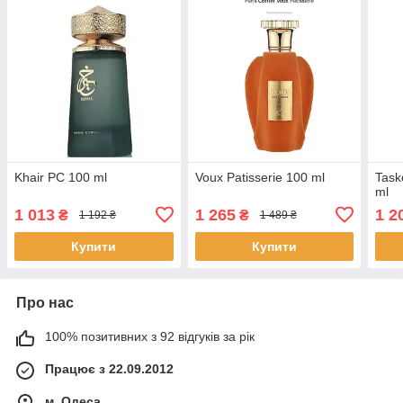
Khair PC 100 ml
Voux Patisserie 100 ml
Task
ml
1 013
1 265
1 2
₴
₴
1 192 ₴
1 489 ₴
Купити
Купити
Про нас
100% позитивних з 92 відгуків за рік
Працює з 22.09.2012
м. Одеса