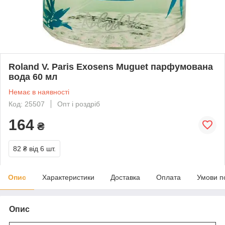
Roland V. Paris Exosens Muguet парфумована
вода 60 мл
Немає в наявності
Код: 25507
Опт і роздріб
164
₴
82 ₴
від 6 шт.
Опис
Характеристики
Доставка
Оплата
Умови п
Опис