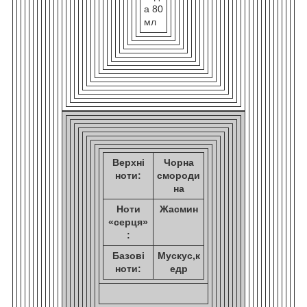
а 80
мл
Верхні
Чорна
ноти:
смороди
на
Ноти
Жасмин
«серця»
:
Базові
Мускус,к
ноти:
едр