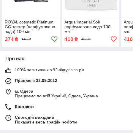
ROYAL cosmetic Platinum
Arqus Imperial Soir
Arqu
GQ тестер (парфумована
парфумована вода 100
пар
вода) 100 мл
мл
мл
374
410
410
₴
₴
441 ₴
483 ₴
Про нас
100% позитивних з 92 відгуків за рік
Працює з 22.09.2012
м. Одеса
Працюємо по всій Україні!, Одеса, Україна
Контакти
Сьогодні вихідний
Показати весь графік роботи