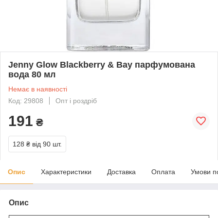
Jenny Glow Blackberry & Bay парфумована
вода 80 мл
Немає в наявності
Код: 29808
Опт і роздріб
191
₴
128 ₴
від 90 шт.
Опис
Характеристики
Доставка
Оплата
Умови п
Опис