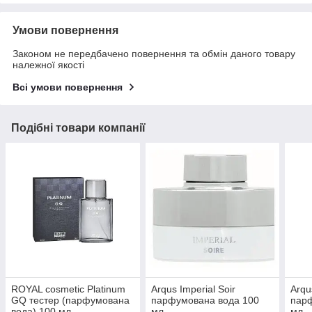
Умови повернення
Законом не передбачено повернення та обмін даного товару
належної якості
Всі умови повернення
Подібні товари компанії
ROYAL cosmetic Platinum
Arqus Imperial Soir
Arqu
GQ тестер (парфумована
парфумована вода 100
пар
вода) 100 мл
мл
мл