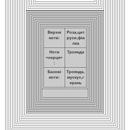
Верхні
Роза,цит
ноти:
руси,фіа
лка
Ноти
Троянда
«серця»
:
Базові
Троянда,
ноти:
мускус,г
ерань