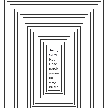
Jenny
Glow
Red
Rose
парф
умова
на
вода
80 мл