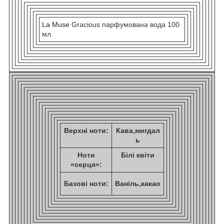
La Muse
Gracious парфумована вода 100
мл
Верхні ноти:
Кава,мигдал
ь
Ноти
Білі квіти
«серця»:
Базові ноти:
Ваніль,какао