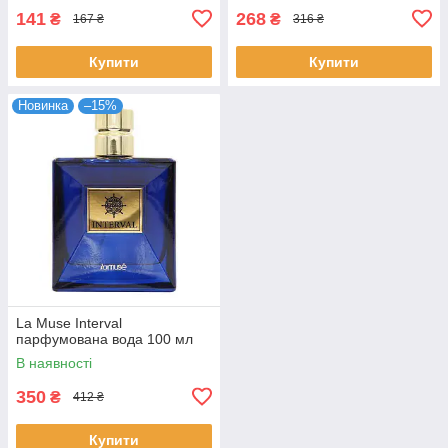
141
268
₴
₴
167 ₴
316 ₴
Купити
Купити
Новинка
–15%
La Muse Interval
парфумована вода 100 мл
В наявності
350
₴
412 ₴
Купити