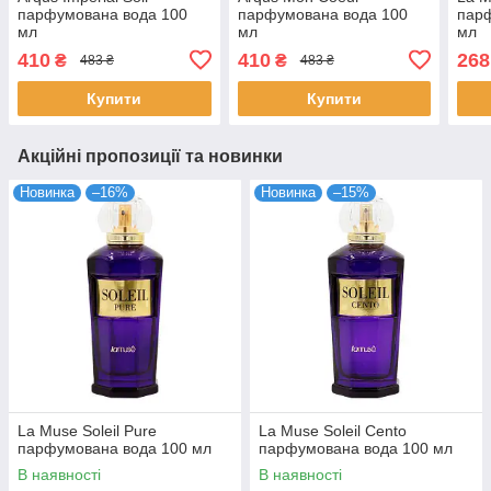
парфумована вода 100
парфумована вода 100
пар
мл
мл
мл
410
410
268
₴
₴
483 ₴
483 ₴
Купити
Купити
Акційні пропозиції та новинки
Новинка
–16%
Новинка
–15%
La Muse Soleil Pure
La Muse Soleil Cento
парфумована вода 100 мл
парфумована вода 100 мл
В наявності
В наявності