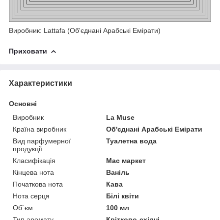
Виробник: Lattafa (Об'єднані Арабські Емірати)
Приховати
Характеристики
Основні
Виробник
La Muse
Країна виробник
Об'єднані Арабські Емірати
Вид парфумерної
Туалетна вода
продукції
Класифікація
Мас маркет
Кінцева нота
Ваніль
Початкова нота
Кава
Нота серця
Білі квіти
Об`єм
100 мл
Тип аромату
Квітково-східні