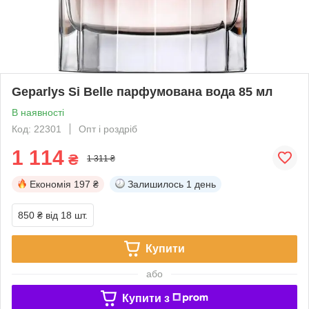
Geparlys Si Belle парфумована вода 85 мл
В наявності
Код: 22301
Опт і роздріб
1 114
₴
1 311 ₴
Економія
197 ₴
Залишилось
1 день
850 ₴
від 18 шт.
Купити
або
Купити з