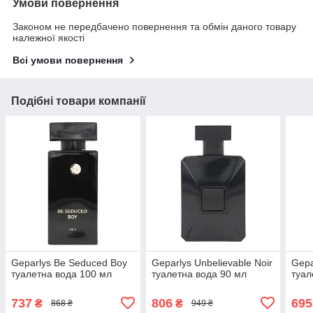
Умови повернення
Законом не передбачено повернення та обмін даного товару
належної якості
Всі умови повернення
Подібні товари компанії
Geparlys Be Seduced Boy
Geparlys Unbelievable Noir
Gepa
туалетна вода 100 мл
туалетна вода 90 мл
туал
737
806
695
₴
₴
868 ₴
949 ₴