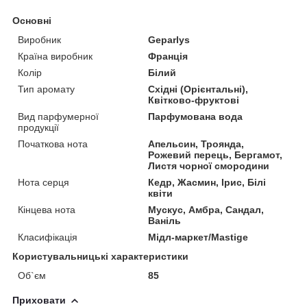
Основні
Виробник
Geparlys
Країна виробник
Франція
Колір
Білий
Тип аромату
Східні (Орієнтальні),
Квітково-фруктові
Вид парфумерної
Парфумована вода
продукції
Початкова нота
Апельсин, Троянда,
Рожевий перець, Бергамот,
Листя чорної смородини
Нота серця
Кедр, Жасмин, Ірис, Білі
квіти
Кінцева нота
Мускус, Амбра, Сандал,
Ваніль
Класифікація
Мідл-маркет/Mastige
Користувальницькі характеристики
Об`єм
85
Приховати