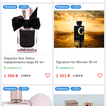
Новинка
–15%
Новинка
–15%
Geparlys Noir Delice
парфумована вода 85 мл
Signature for Woman 90 ml
В наявності
В наявності
1 366
1 361
₴
₴
1 608 ₴
1 602 ₴
Новинка
–15%
Новинка
–15%