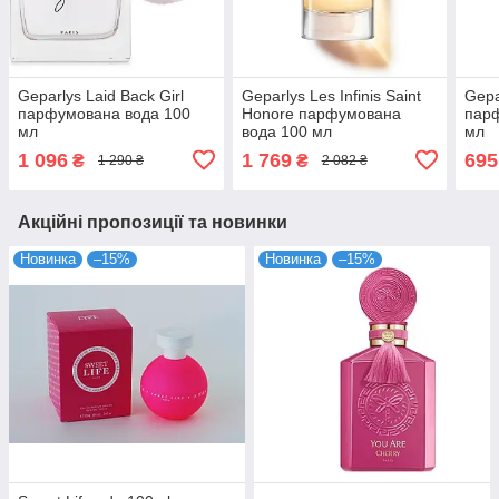
Geparlys Laid Back Girl
Geparlys Les Infinis Saint
Gepa
парфумована вода 100
Honore парфумована
пар
мл
вода 100 мл
мл
1 096
1 769
695
₴
₴
1 290 ₴
2 082 ₴
Акційні пропозиції та новинки
Новинка
–15%
Новинка
–15%