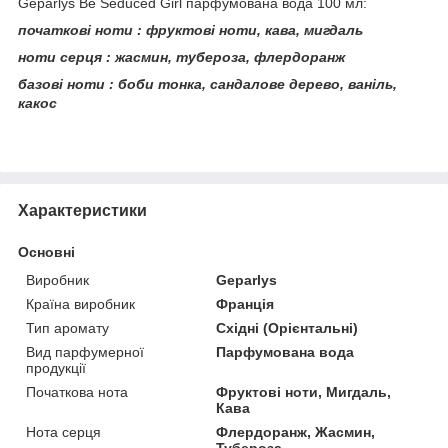
Geparlys Be Seduced Girl парфумована вода 100 мл:
початкові ноти : фруктові ноти, кава, мигдаль
ноти серця : жасмин, тубероза, флердоранж
базові ноти : боби тонка, сандалове дерево, ваніль,
какос
Характеристики
Основні
Виробник
Geparlys
Країна виробник
Франція
Тип аромату
Східні (Орієнтальні)
Вид парфумерної
Парфумована вода
продукції
Початкова нота
Фруктові ноти, Мигдаль,
Кава
Нота серця
Флердоранж, Жасмин,
Тубероза