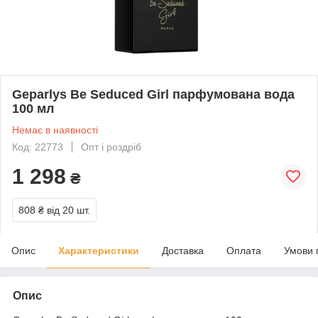
Geparlys Be Seduced Girl парфумована вода
100 мл
Немає в наявності
Код: 22773
Опт і роздріб
1 298
₴
808 ₴
від 20 шт.
Опис
Характеристики
Доставка
Оплата
Умови 
Опис