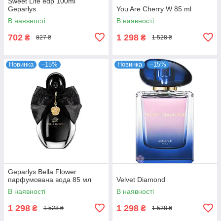
Sweet Life edp 100ml
Geparlys
You Are Cherry W 85 ml
В наявності
В наявності
702
1 298
₴
₴
827 ₴
1 528 ₴
Новинка
–15%
Новинка
–15%
Geparlys Bella Flower
парфумована вода 85 мл
Velvet Diamond
В наявності
В наявності
1 298
1 298
₴
₴
1 528 ₴
1 528 ₴