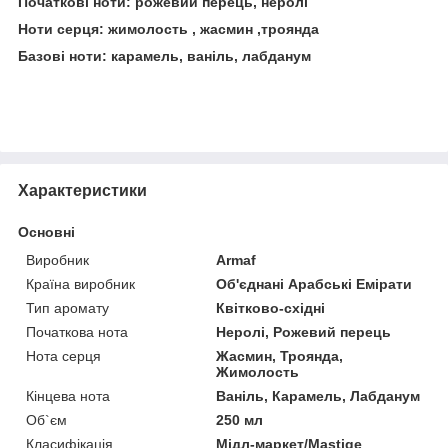
Початкові ноти: рожевий перець, неролі
Ноти серця: жимолость , жасмин ,троянда
Базові ноти: карамель, ваніль, лабданум
Характеристики
Основні
Виробник
Armaf
Країна виробник
Об'єднані Арабські Емірати
Тип аромату
Квітково-східні
Початкова нота
Неролі, Рожевий перець
Нота серця
Жасмин, Троянда,
Жимолость
Кінцева нота
Ваніль, Карамель, Лабданум
Об`єм
250 мл
Класифікація
Мідл-маркет/Mastige