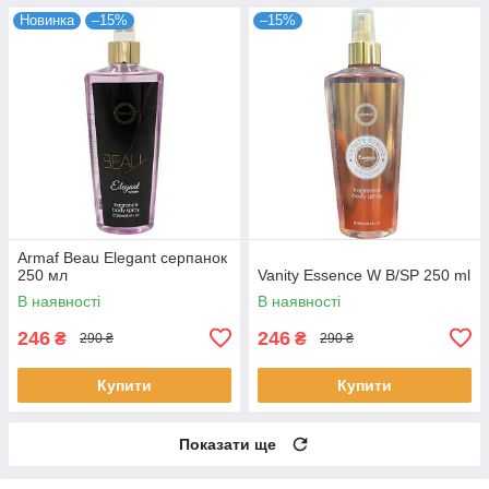
Новинка
–15%
–15%
Armaf Beau Elegant серпанок
250 мл
Vanity Essence W B/SP 250 ml
В наявності
В наявності
246
246
₴
₴
290 ₴
290 ₴
Купити
Купити
Показати ще