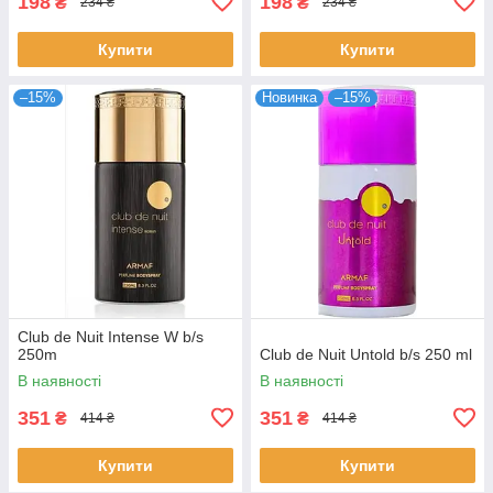
198
198
₴
₴
234 ₴
234 ₴
Купити
Купити
–15%
Новинка
–15%
Club de Nuit Intense W b/s
250m
Club de Nuit Untold b/s 250 ml
В наявності
В наявності
351
351
₴
₴
414 ₴
414 ₴
Купити
Купити