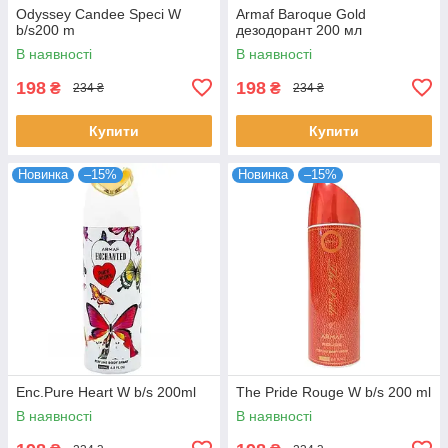
Odyssey Candee Speci W
Armaf Baroque Gold
b/s200 m
дезодорант 200 мл
В наявності
В наявності
198
198
₴
₴
234 ₴
234 ₴
Купити
Купити
Новинка
–15%
Новинка
–15%
Enc.Pure Heart W b/s 200ml
The Pride Rouge W b/s 200 ml
В наявності
В наявності