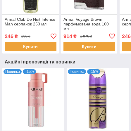
Armaf Club De Nuit Intense
Armaf Voyage Brown
Arma
Man серпанок 250 мл
парфумована вода 100
серп
мл
246
914
246
₴
₴
290 ₴
1 076 ₴
Купити
Купити
Акційні пропозиції та новинки
Новинка
–15%
Новинка
–15%