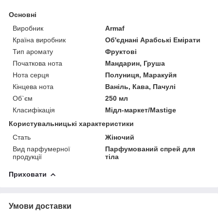
Основні
Виробник
Armaf
Країна виробник
Об'єднані Арабські Емірати
Тип аромату
Фруктові
Початкова нота
Мандарин, Груша
Нота серця
Полуниця, Маракуйя
Кінцева нота
Ваніль, Кава, Пачулі
Об`єм
250 мл
Класифікація
Мідл-маркет/Mastige
Користувальницькі характеристики
Стать
Жіночий
Вид парфумерної
Парфумований спрей для
продукції
тіла
Приховати
Умови доставки