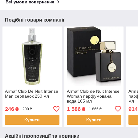
Всі умови повернення
Подібні товари компанії
Armaf Club De Nuit Intense
Armaf Club de Nuit Intense
Arma
Man серпанок 250 мл
Woman парфумована
пар
вода 105 мл
мл
246
1 586
914
₴
₴
290 ₴
1 866 ₴
Купити
Купити
Акційні пропозиції та новинки