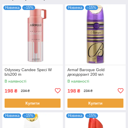
Новинка
–15%
Новинка
–15%
Odyssey Candee Speci W
Armaf Baroque Gold
b/s200 m
дезодорант 200 мл
В наявності
В наявності
198
198
₴
₴
234 ₴
234 ₴
Купити
Купити
Новинка
–15%
Новинка
–15%