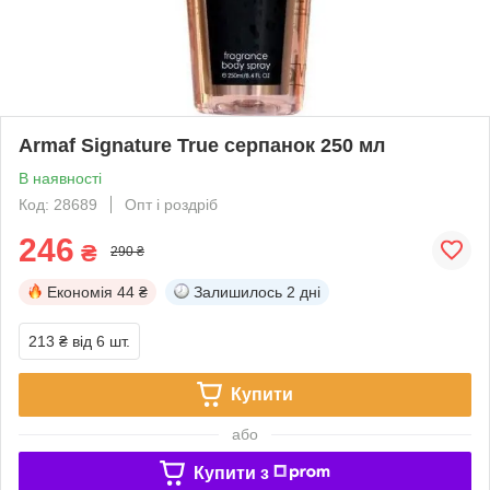
Armaf Signature True серпанок 250 мл
В наявності
Код: 28689
Опт і роздріб
246
₴
290 ₴
Економія
44 ₴
Залишилось
2 дні
213 ₴
від 6 шт.
Купити
або
Купити з