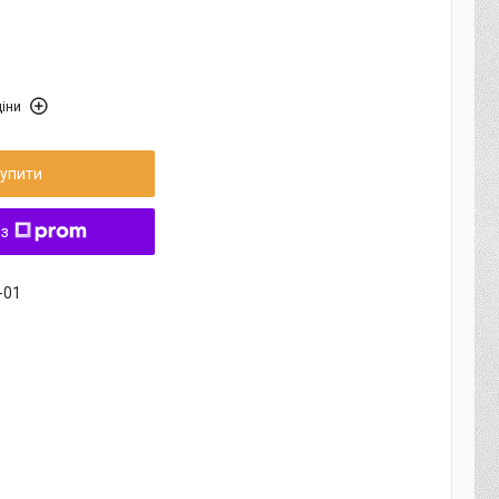
іни
упити
 з
-01