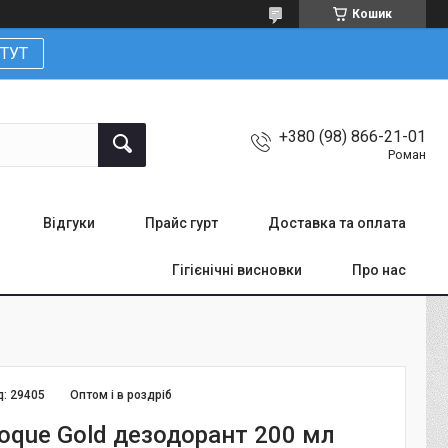
Кошик
ТУТ
+380 (98) 866-21-01
Роман
Відгуки
Прайс гурт
Доставка та оплата
Гігієнічні висновки
Про нас
д:
29405
Оптом і в роздріб
roque Gold дезодорант 200 мл