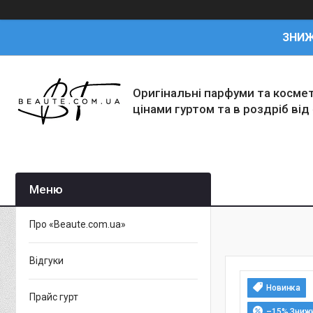
ЗНИ
Оригінальні парфуми та косме
цінами гуртом та в роздріб від
Про «Beaute.com.ua»
Відгуки
Новинка
Прайс гурт
–15%