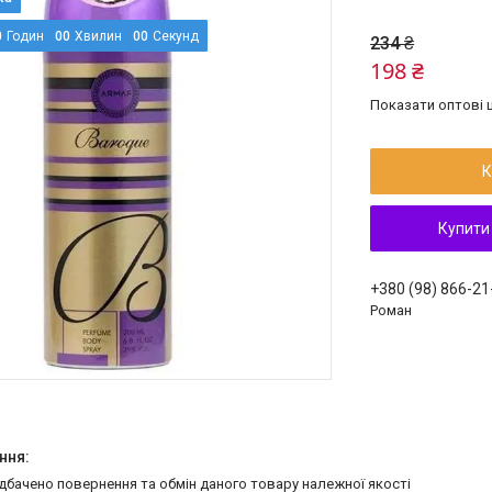
0
Годин
0
0
Хвилин
0
0
Секунд
234 ₴
198 ₴
Показати оптові ц
К
Купити
+380 (98) 866-21
Роман
едбачено повернення та обмін даного товару належної якості