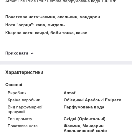
Armaf The Pride Pour Femme парфумована вода 100 мл:
Початкова нота:жасмин, апельсин, мандарин
Нота "серця": кава, мигдаль
Кінцева нота: пачулі, боби тонка, какао
Приховати
Характеристики
Основні
Виробник
Armaf
Країна виробник
Об'єднані Арабські Емірати
Вид парфумерної
Парфумована вода
продукції
Тип аромату
Східні (Орієнтальні)
Початкова нота
Жасмин, Мандарин,
Апельсиновий колір