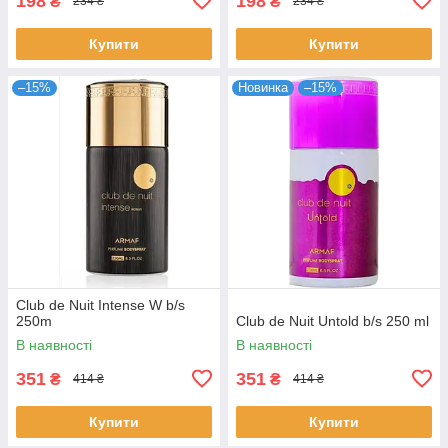
198
198
₴
₴
234 ₴
234 ₴
Купити
Купити
–15%
Новинка
–15%
Club de Nuit Intense W b/s
250m
Club de Nuit Untold b/s 250 ml
В наявності
В наявності
351
351
₴
₴
414 ₴
414 ₴
Купити
Купити