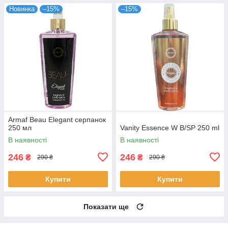
Новинка
–15%
–15%
Armaf Beau Elegant серпанок
250 мл
Vanity Essence W B/SP 250 ml
В наявності
В наявності
246
246
₴
₴
290 ₴
290 ₴
Купити
Купити
Показати ще