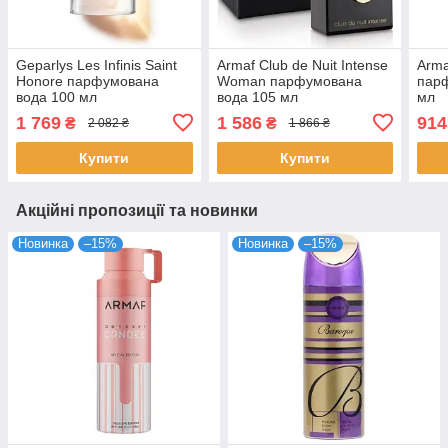
Geparlys Les Infinis Saint
Armaf Club de Nuit Intense
Arma
Honore парфумована
Woman парфумована
пар
вода 100 мл
вода 105 мл
мл
1 769
1 586
914
₴
₴
2 082 ₴
1 866 ₴
Купити
Купити
Акційні пропозиції та новинки
Новинка
–15%
Новинка
–15%