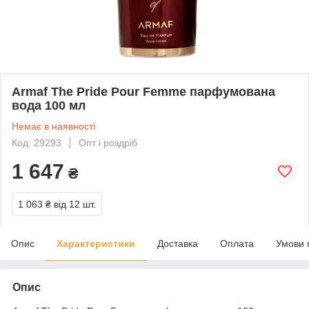
Armaf The Pride Pour Femme парфумована
вода 100 мл
Немає в наявності
Код: 29293
Опт і роздріб
1 647
₴
1 063 ₴
від 12 шт.
Опис
Характеристики
Доставка
Оплата
Умови 
Опис