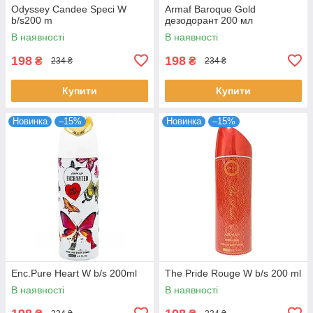
Odyssey Candee Speci W
Armaf Baroque Gold
b/s200 m
дезодорант 200 мл
В наявності
В наявності
198
198
₴
₴
234 ₴
234 ₴
Купити
Купити
Новинка
–15%
Новинка
–15%
Enc.Pure Heart W b/s 200ml
The Pride Rouge W b/s 200 ml
В наявності
В наявності