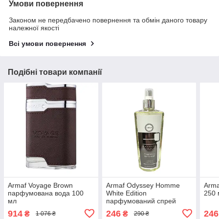
Умови повернення
Законом не передбачено повернення та обмін даного товару
належної якості
Всі умови повернення
Подібні товари компанії
Armaf Voyage Brown
Armaf Odyssey Homme
Arma
парфумована вода 100
White Edition
250 
мл
парфумований спрей
250мл
914
246
246
₴
₴
1 076 ₴
290 ₴