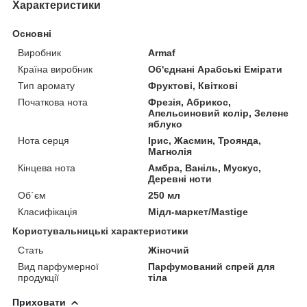
Характеристики
Основні
Виробник
Armaf
Країна виробник
Об'єднані Арабські Емірати
Тип аромату
Фруктові, Квіткові
Початкова нота
Фрезія, Абрикос,
Апельсиновий колір, Зелене
яблуко
Нота серця
Ірис, Жасмин, Троянда,
Магнолія
Кінцева нота
Амбра, Ваніль, Мускус,
Деревні ноти
Об`єм
250 мл
Класифікація
Мідл-маркет/Mastige
Користувальницькі характеристики
Стать
Жіночий
Вид парфумерної
Парфумований спрей для
продукції
тіла
Приховати