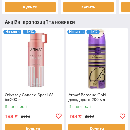
Купити
Купити
Акційні пропозиції та новинки
Новинка
–15%
Новинка
–15%
Odyssey Candee Speci W
Armaf Baroque Gold
b/s200 m
дезодорант 200 мл
В наявності
В наявності
198
198
₴
₴
234 ₴
234 ₴
Купити
Купити