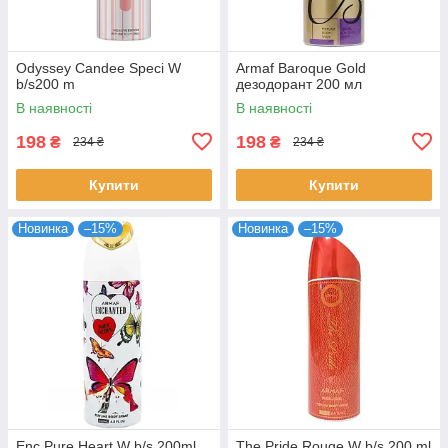
Odyssey Candee Speci W
Armaf Baroque Gold
b/s200 m
дезодорант 200 мл
В наявності
В наявності
198
198
₴
₴
234 ₴
234 ₴
Купити
Купити
Новинка
–15%
Новинка
–15%
Enc.Pure Heart W b/s 200ml
The Pride Rouge W b/s 200 ml