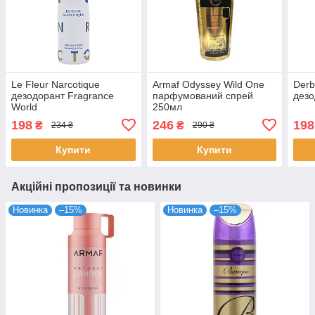
Le Fleur Narcotique
Armaf Odyssey Wild One
Derb
дезодорант Fragrance
парфумований спрей
дезо
World
250мл
198
246
198
₴
₴
234 ₴
290 ₴
Купити
Купити
Акційні пропозиції та новинки
Новинка
–15%
Новинка
–15%