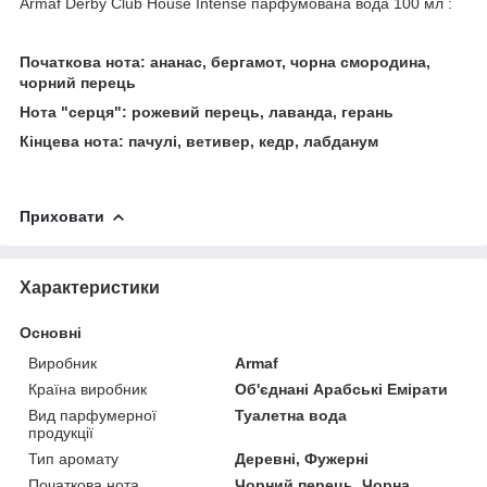
Armaf Derby Club House Intense парфумована вода 100 мл :
Початкова нота: ананас, бергамот, чорна смородина,
чорний перець
Нота "серця": рожевий перець, лаванда, герань
Кінцева нота: пачулі, ветивер, кедр, лабданум
Приховати
Характеристики
Основні
Виробник
Armaf
Країна виробник
Об'єднані Арабські Емірати
Вид парфумерної
Туалетна вода
продукції
Тип аромату
Деревні, Фужерні
Початкова нота
Чорний перець, Чорна