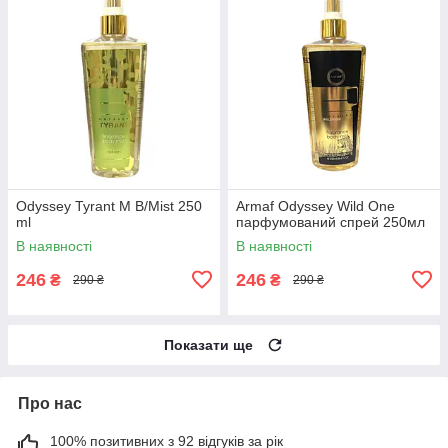
Odyssey Tyrant M B/Mist 250
Armaf Odyssey Wild One
ml
парфумований спрей 250мл
В наявності
В наявності
246
246
₴
₴
290 ₴
290 ₴
Показати ще
Про нас
100% позитивних з 92 відгуків за рік