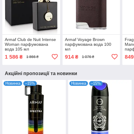
Armaf Club de Nuit Intense
Armaf Voyage Brown
Frag
Woman парфумована
парфумована вода 100
Man
вода 105 мл
мл
пар
1 586
914
849
₴
₴
1 866 ₴
1 076 ₴
Акційні пропозиції та новинки
Новинка
–15%
Новинка
–15%