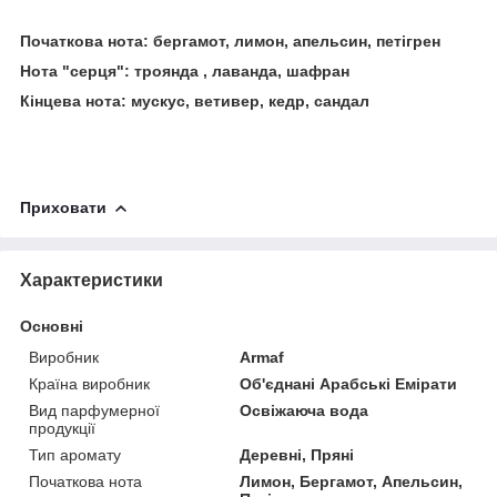
Початкова нота: бергамот, лимон, апельсин, петігрен
Нота "серця": троянда , лаванда, шафран
Кінцева нота: мускус, ветивер, кедр, сандал
Приховати
Характеристики
Основні
Виробник
Armaf
Країна виробник
Об'єднані Арабські Емірати
Вид парфумерної
Освіжаюча вода
продукції
Тип аромату
Деревні, Пряні
Початкова нота
Лимон, Бергамот, Апельсин,