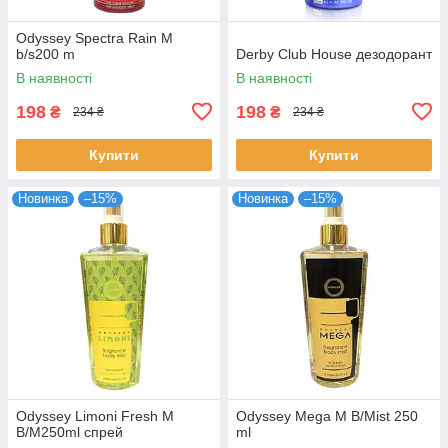
Odyssey Spectra Rain M
b/s200 m
Derby Club House дезодорант
В наявності
В наявності
198
198
₴
₴
234 ₴
234 ₴
Купити
Купити
Новинка
–15%
Новинка
–15%
Odyssey Limoni Fresh M
Odyssey Mega M B/Mist 250
B/M250ml спрей
ml