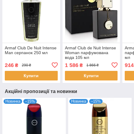
Armaf Club De Nuit Intense
Armaf Club de Nuit Intense
Arma
Man серпанок 250 мл
Woman парфумована
пар
вода 105 мл
мл
246
1 586
914
₴
₴
290 ₴
1 866 ₴
Купити
Купити
Акційні пропозиції та новинки
Новинка
–15%
Новинка
–15%