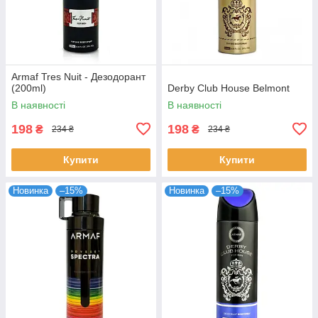
Armaf Tres Nuit - Дезодорант
(200ml)
Derby Club House Belmont
В наявності
В наявності
198
198
₴
₴
234 ₴
234 ₴
Купити
Купити
Новинка
–15%
Новинка
–15%