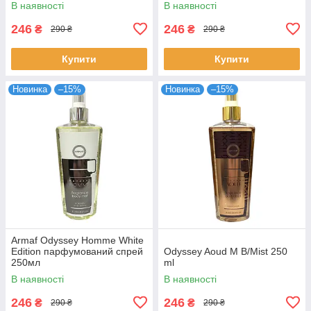
В наявності
В наявності
246
246
₴
₴
290 ₴
290 ₴
Купити
Купити
Новинка
–15%
Новинка
–15%
Armaf Odyssey Homme White
Edition парфумований спрей
Odyssey Aoud M B/Mist 250
250мл
ml
В наявності
В наявності
246
246
₴
₴
290 ₴
290 ₴