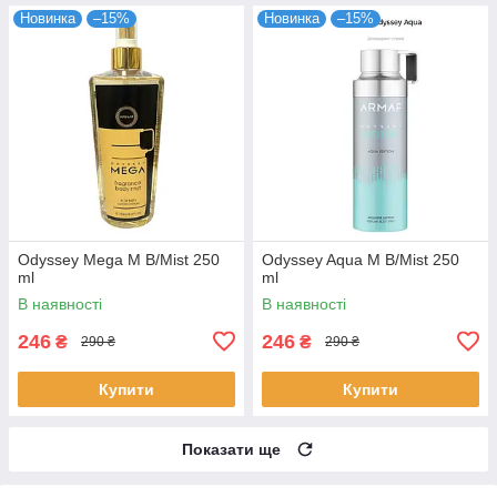
Новинка
–15%
Новинка
–15%
Odyssey Mega M B/Mist 250
Odyssey Aqua M B/Mist 250
ml
ml
В наявності
В наявності
246
246
₴
₴
290 ₴
290 ₴
Купити
Купити
Показати ще