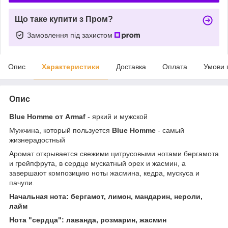
Що таке купити з Пром?
Замовлення під захистом
Опис
Характеристики
Доставка
Оплата
Умови 
Опис
Blue Homme от Armaf
- яркий и мужской
Мужчина, который пользуется
Blue Homme
- самый
жизнерадостный
Аромат открывается свежими цитрусовыми нотами бергамота
и грейпфрута, в сердце мускатный орех и жасмин, а
завершают композицию ноты жасмина, кедра, мускуса и
пачули.
Начальная нота: бергамот, лимон, мандарин, нероли,
лайм
Нота "сердца": лаванда, розмарин, жасмин