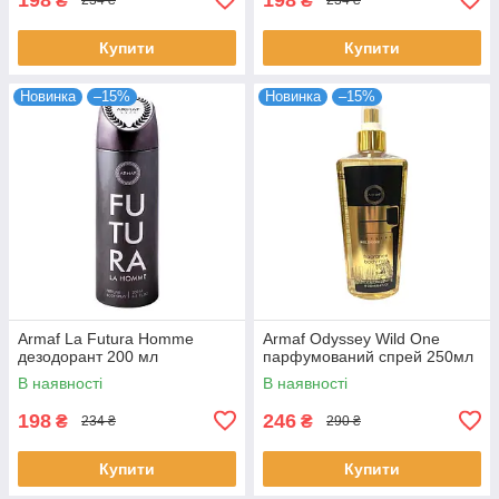
₴
₴
234 ₴
234 ₴
Купити
Купити
Новинка
–15%
Новинка
–15%
Armaf La Futura Homme
Armaf Odyssey Wild One
дезодорант 200 мл
парфумований спрей 250мл
В наявності
В наявності
198
246
₴
₴
234 ₴
290 ₴
Купити
Купити