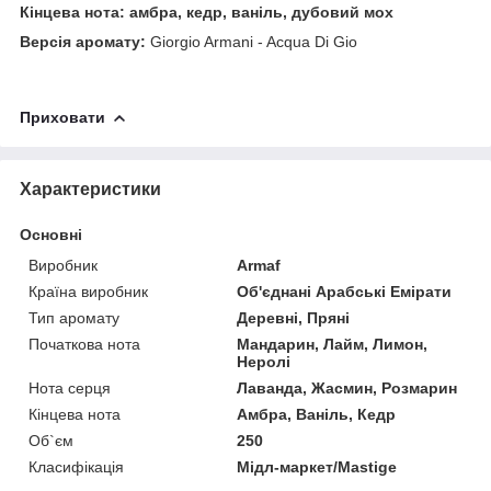
Кінцева нота: амбра, кедр, ваніль, дубовий мох
Версія аромату:
Giorgio Armani - Acqua Di Gio
Приховати
Характеристики
Основні
Виробник
Armaf
Країна виробник
Об'єднані Арабські Емірати
Тип аромату
Деревні, Пряні
Початкова нота
Мандарин, Лайм, Лимон,
Неролі
Нота серця
Лаванда, Жасмин, Розмарин
Кінцева нота
Амбра, Ваніль, Кедр
Об`єм
250
Класифікація
Мідл-маркет/Mastige