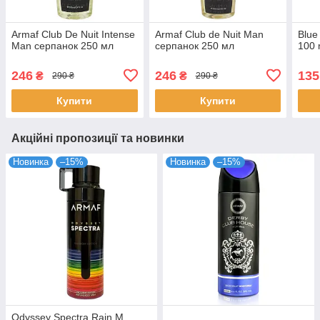
Armaf Club De Nuit Intense
Armaf Club de Nuit Man
Blue
Man серпанок 250 мл
серпанок 250 мл
100 
246
246
135
₴
₴
290 ₴
290 ₴
Купити
Купити
Акційні пропозиції та новинки
Новинка
–15%
Новинка
–15%
Odyssey Spectra Rain M