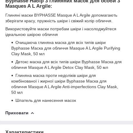
Byphasse Набір 3 глиняних масок для особи 3
Masques A L Argile:
Глиняні маски BYPHASSE Masque A L Argile допомагають
зберігати красу, пружність шкіри і свіжий колір обличчя.
Використовуйте маски потребам шкіри і насолоджуйтеся
ідеальною шкірою обличчя
Очищаюча глиняна маска для всіх типів шкіри
Byphasse Маска для обличчя Masque A L Argile Purifying
Clay Mask, 50 мл
Детокс маска для всіх типів шкіри Byphasse Маска для
обличчя Masque A L Argile Detox Clay Mask, 50 мл
Глиняна маска проти недоліків шкіри для
комбінованої і жирної шкіри Byphasse Маска для
обличчя Masque A L Argile Anti-imperfections Clay Mask,
50 мл
Шпатель для нанесення масок
Приховати
Характеристики