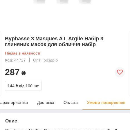
Byphasse 3 Masques A L Argile Набір 3
глиняних масок для обличчя набір
Немає в наявності
Код: 44727
Опт і роздріб
287
₴
144 ₴
від 100 шт.
арактеристики
Доставка
Оплата
Умови повернення
Опис