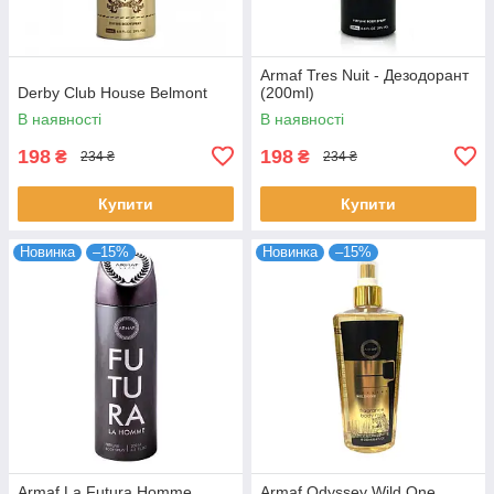
Armaf Tres Nuit - Дезодорант
Derby Club House Belmont
(200ml)
В наявності
В наявності
198
198
₴
₴
234 ₴
234 ₴
Купити
Купити
Новинка
–15%
Новинка
–15%
Armaf La Futura Homme
Armaf Odyssey Wild One