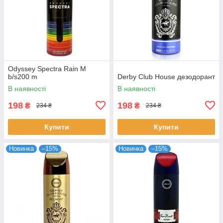
Odyssey Spectra Rain M
b/s200 m
Derby Club House дезодорант
В наявності
В наявності
198
198
₴
₴
234 ₴
234 ₴
Купити
Купити
Новинка
–15%
Новинка
–15%