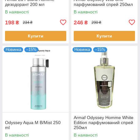
дезодорант 200 мл
парфумований спрей 250мл
В наявності
В наявності
198
246
₴
₴
234 ₴
290 ₴
Купити
Купити
Новинка
–15%
Новинка
–15%
Armaf Odyssey Homme White
Odyssey Aqua M B/Mist 250
Edition парфумований спрей
ml
250мл
В наявності
В наявності