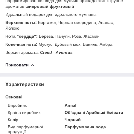
парфюмированная вода для мужчин принадлежит к группе
ароматов
шипровый фруктовый
Идеальный подарок для идеального мужчины.
Верхние ноты:
Бергамот, Черная смородина, Ананас,
Яблоко
Нота "сердца":
Береза, Пачули, Роза, Жасмин
Конечная нота:
Мускус, Дубовый мох, Ваниль, Амбра
Версия аромата:
Creed - Aventus
Приховати
Характеристики
Основні
Виробник
Armaf
Країна виробник
Об'єднані Арабські Емірати
Колір
Чорний
Вид парфумерної
Парфумована вода
продукції