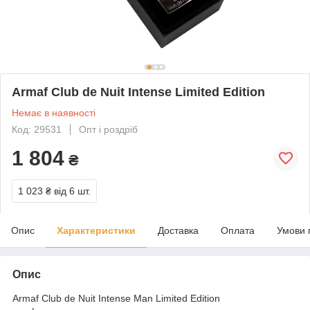
Armaf Club de Nuit Intense Limited Edition
Немає в наявності
Код: 29531
Опт і роздріб
1 804
₴
1 023 ₴
від 6 шт.
Опис
Характеристики
Доставка
Оплата
Умови 
Опис
Armaf Club de Nuit Intense Man Limited Edition