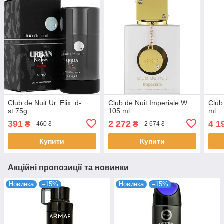
Club de Nuit Ur. Elix. d-
Club de Nuit Imperiale W
Club
st.75g
105 ml
ml
391
2 272
4 1
₴
₴
460 ₴
2 674 ₴
Купити
Купити
Акційні пропозиції та новинки
Новинка
–15%
Новинка
–15%