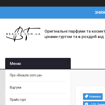
ЗНИ
Оригінальні парфуми та косме
цінами гуртом та в роздріб від
Про «Beaute.com.ua»
Відгуки
Новинка
Прайс гурт
–15%