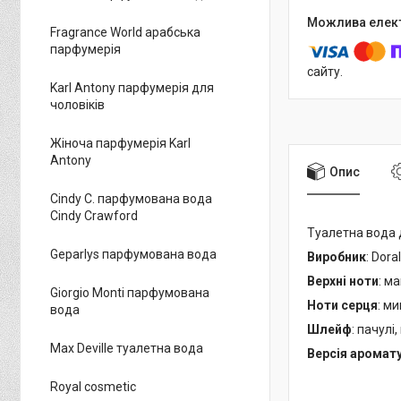
Fragrance World арабська
парфумерія
сайту.
Karl Antony парфумерія для
чоловіків
Жіноча парфумерія Karl
Antony
Опис
Cindy C. парфумована вода
Cindy Crawford
Туалетна вода
Geparlys парфумована вода
Виробник
: Doral
Верхні ноти
: м
Giorgio Monti парфумована
Ноти серця
: м
вода
Шлейф
: пачулі
Max Deville туалетна вода
Версія аромат
Royal cosmetic