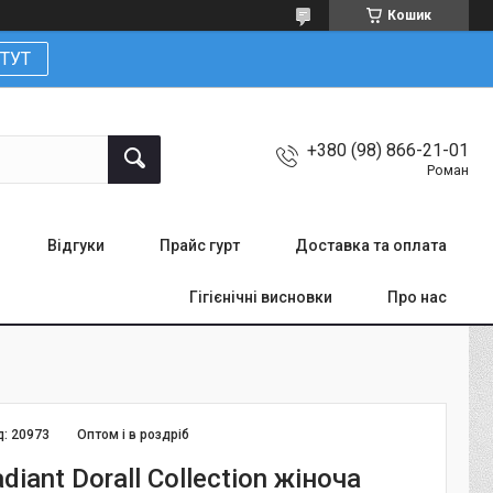
Кошик
ТУТ
+380 (98) 866-21-01
Роман
Відгуки
Прайс гурт
Доставка та оплата
Гігієнічні висновки
Про нас
д:
20973
Оптом і в роздріб
diant Dorall Collection жіноча