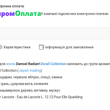
У компанії підключені електронні платежі
Характеристики
Інформація для замовлення
 для
жінок
Damsel Radiant
Dorall Collection
належить до групи ароматі
l Collection (
Jaywir trading
)
андарин, червоне яблуко, спеції, ожина
игдаль, цукрова вата, конвалія
, кашмирское дерево, ветивер, мускус
у
: Lacoste - Eau de Lacoste L. 12.12 Pour Elle Sparkling