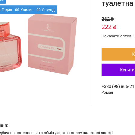
туалетна
0
Годин
0
0
Хвилин
0
0
Секунд
262 ₴
222 ₴
Показати оптові ц
К
Купити
+380 (98) 866-21
Роман
едбачено повернення та обмін даного товару належної якості