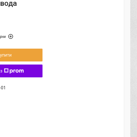
 вода
іни
упити
 з
-01