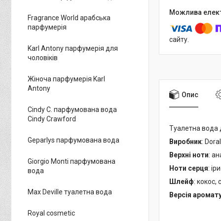
Fragrance World арабська
парфумерія
сайту.
Karl Antony парфумерія для
чоловіків
Жіноча парфумерія Karl
Antony
Опис
Cindy C. парфумована вода
Cindy Crawford
Туалетна вода
Geparlys парфумована вода
Виробник
: Doral
Верхні ноти
: а
Giorgio Monti парфумована
Ноти серця
: і
вода
Шлейф
: кокос,
Max Deville туалетна вода
Версія аромат
Royal cosmetic