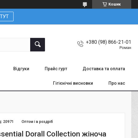
Кошик
ТУТ
+380 (98) 866-21-01
Роман
Відгуки
Прайс гурт
Доставка та оплата
Гігієнічні висновки
Про нас
д:
20971
Оптом і в роздріб
sential Dorall Collection жіноча