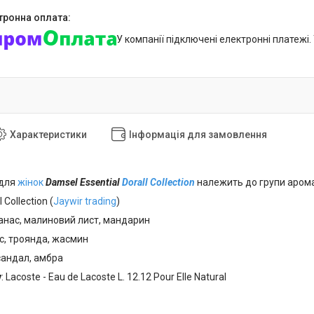
У компанії підключені електронні платежі
Характеристики
Інформація для замовлення
 для
жінок
Damsel Essential
Dorall Collection
належить до групи аромат
l Collection (
Jaywir trading
)
нанас, малиновий лист, мандарин
рис, троянда, жасмин
 сандал, амбра
у
: Lacoste - Eau de Lacoste L. 12.12 Pour Elle Natural