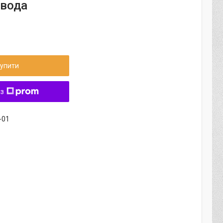
 вода
упити
 з
-01