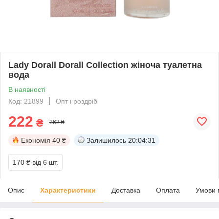
Lady Dorall Dorall Collection жіноча туалетна
вода
В наявності
Код: 21899
Опт і роздріб
222
₴
262 ₴
Економія
40 ₴
Залишилось
20:04:31
170 ₴
від 6 шт.
Опис
Характеристики
Доставка
Оплата
Умови 