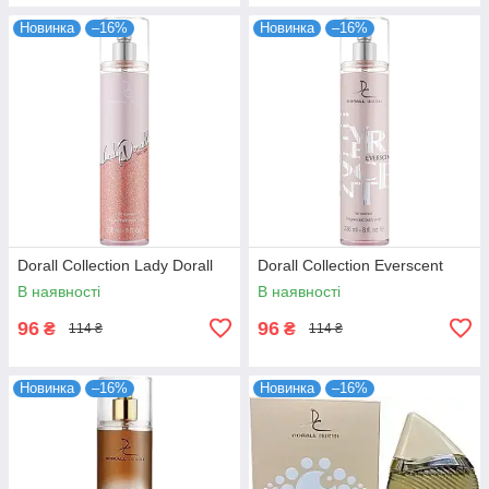
Новинка
–16%
Новинка
–16%
Dorall Collection Lady Dorall
Dorall Collection Everscent
В наявності
В наявності
96
96
₴
₴
114 ₴
114 ₴
Новинка
–16%
Новинка
–16%