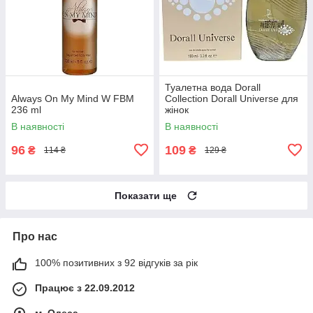
Туалетна вода Dorall
Always On My Mind W FBM
Collection Dorall Universe для
236 ml
жінок
В наявності
В наявності
96
109
₴
₴
114 ₴
129 ₴
Показати ще
Про нас
100% позитивних з 92 відгуків за рік
Працює з 22.09.2012
м. Одеса