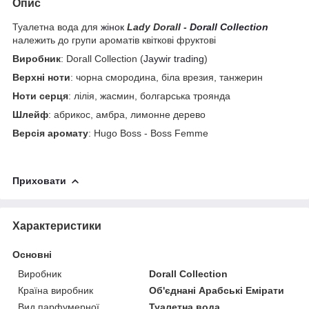
Опис
Туалетна вода для
жінок
Lady Dorall -
Dorall Collection
належить до групи ароматів квіткові фруктові
Виробник
: Dorall Collection (
Jaywir trading
)
Верхні ноти
: чорна смородина, біла врезия, танжерин
Ноти серця
: лілія, жасмин, болгарська троянда
Шлейф
: абрикос, амбра, лимонне дерево
Версія аромату
: Hugo Boss - Boss Femme
Приховати
Характеристики
Основні
Виробник
Dorall Collection
Країна виробник
Об'єднані Арабські Емірати
Вид парфумерної
Туалетна вода