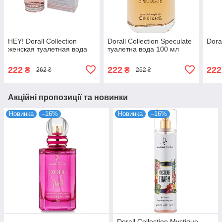
HEY! Dorall Collection
Dorall Collection Speculate
Doral
женская туалетная вода
туалетна вода 100 мл
222
222
222
₴
₴
262 ₴
262 ₴
Акційні пропозиції та новинки
Новинка
–16%
Новинка
–16%
Dorall Collection Mystique