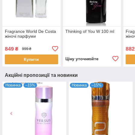
Fragrance World De Costa
Thinking of You W 100 ml
Frag
жіночі парфуми
жіно
849
882
₴
999 ₴
Ціну уточнюйте
Купити
Акційні пропозиції та новинки
Новинка
–15%
Новинка
–15%