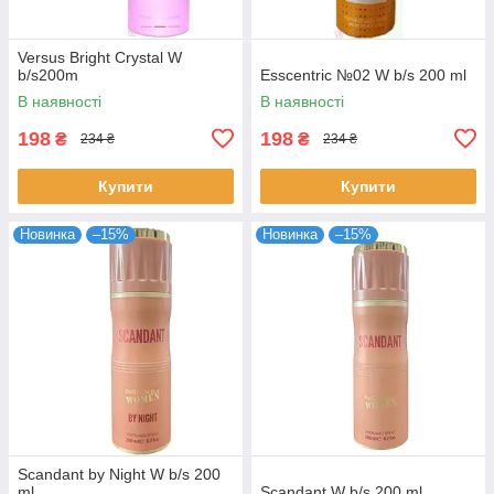
Versus Bright Crystal W
b/s200m
Esscentric №02 W b/s 200 ml
В наявності
В наявності
198
198
₴
₴
234 ₴
234 ₴
Купити
Купити
Новинка
–15%
Новинка
–15%
Scandant by Night W b/s 200
ml
Scandant W b/s 200 ml