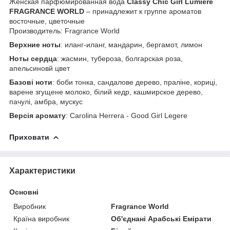
Женская парфюмированная вода
Classy Chic Girl Lumiere
FRAGRANCE WORLD
– принадлежит к группе ароматов
восточные, цветочные
Производитель: Fragrance World
Верхние ноты
: иланг-иланг, мандарин, бергамот, лимон
Ноты сердца
: жасмин, тубероза, болгарская роза,
апельсиновй цвет
Базові ноти
: боби тонка, сандалове дерево, праліне, кориці,
варене згущене молоко, білий кедр, кашмирское дерево,
пачулі, амбра, мускус
Версія аромату
: Carolina Herrera - Good Girl Legere
Приховати
Характеристики
Основні
Виробник
Fragrance World
Країна виробник
Об'єднані Арабські Емірати