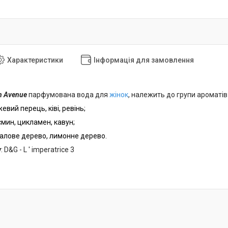
Характеристики
Інформація для замовлення
n Avenue
парфумована вода для
жінок
, належить до групи ароматів 
евий перець, ківі, ревінь;
мин, цикламен, кавун
;
далове дерево, лимонне дерево.
у
: D&G - L ' imperatrice 3