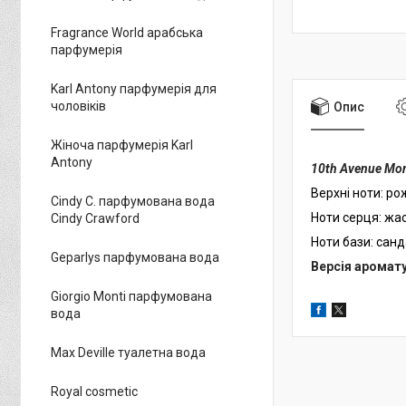
Fragrance World арабська
парфумерія
Karl Antony парфумерія для
чоловіків
Опис
Жіноча парфумерія Karl
Antony
10th Avenue Mo
Верхні ноти: рож
Cindy C. парфумована вода
Ноти серця:
жас
Cindy Crawford
Ноти бази: сан
Geparlys парфумована вода
Версія аромат
Giorgio Monti парфумована
вода
Max Deville туалетна вода
Royal cosmetic