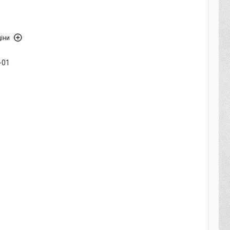
іни
-01